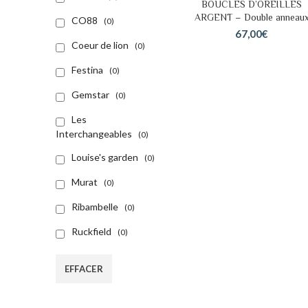
BOUCLES D’OREILLES
AJOUTER AU PANIER
ARGENT – Double anneau
CO88
(0)
67,00
€
Coeur de lion
(0)
Festina
(0)
Gemstar
(0)
Les
Interchangeables
(0)
Louise's garden
(0)
Murat
(0)
Ribambelle
(0)
Ruckfield
(0)
Tekday
(0)
EFFACER
Thabora
(0)
Una Storia
(0)