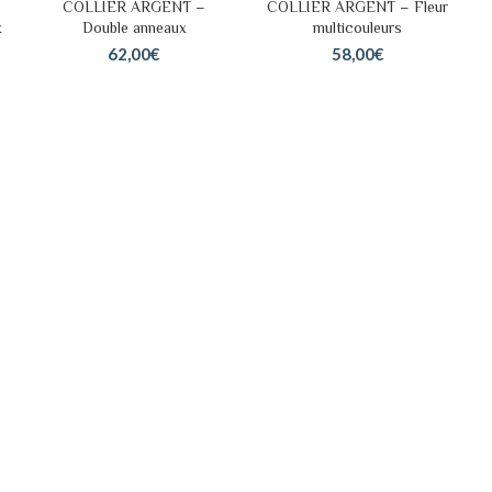
COLLIER ARGENT –
COLLIER ARGENT – Fleur
AJOUTER AU PANIER
AJOUTER AU PANIER
x
Double anneaux
multicouleurs
62,00
€
58,00
€