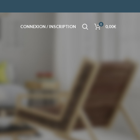
0
CONNEXION / INSCRIPTION
0,00
€
é